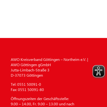
AWO Kreisverband Göttingen – Northeim e.V. |
AWO Göttingen gGmbH
Jutta-Limbach-Straße 3
D-37073 Göttingen
Tel:
0551 50091-0
Fax:
0551 50091-80
Öffnungszeiten der Geschäftsstelle:
9.00 – 14.00, Fr. 9.00 – 13.00 und nach