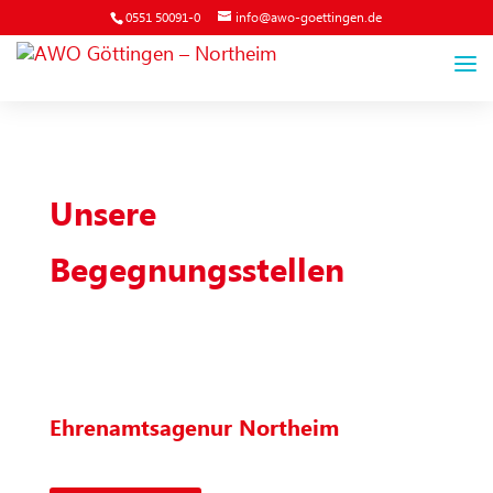
0551 50091-0
info@awo-goettingen.de
Unsere
Begegnungsstellen
Ehrenamtsagenur Northeim